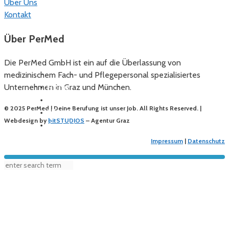
Über Uns
Kontakt
Über PerMed
Die PerMed GmbH ist ein auf die Überlassung von
medizinischem Fach- und Pflegepersonal spezialisiertes
Home
Unternehmen in Graz und München.
Freie Stellen
© 2025 PerMed | Deine Berufung ist unser Job. All Rights Reserved. |
Über Uns
Webdesign by
bitSTUDIOS
– Agentur Graz
Kontakt
Impressum
|
Datenschutz
© 2024 Permed. All Rights Reserved.