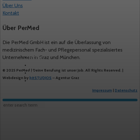
Über Uns
Kontakt
Über PerMed
Die PerMed GmbH ist ein auf die Überlassung von
medizinischem Fach- und Pflegepersonal spezialisiertes
Home
Unternehmen in Graz und München.
Freie Stellen
© 2025 PerMed | Deine Berufung ist unser Job. All Rights Reserved. |
Über Uns
Webdesign by
bitSTUDIOS
– Agentur Graz
Kontakt
Impressum
|
Datenschutz
© 2024 Permed. All Rights Reserved.