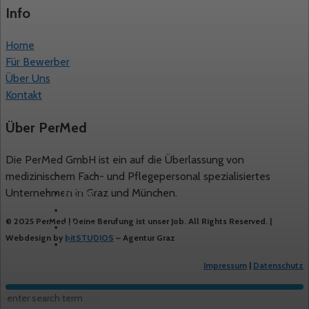
Info
Home
Für Bewerber
Über Uns
Kontakt
Über PerMed
Die PerMed GmbH ist ein auf die Überlassung von
medizinischem Fach- und Pflegepersonal spezialisiertes
Home
Unternehmen in Graz und München.
Freie Stellen
© 2025 PerMed | Deine Berufung ist unser Job. All Rights Reserved. |
Über Uns
Webdesign by
bitSTUDIOS
– Agentur Graz
Kontakt
Impressum
|
Datenschutz
© 2024 Permed. All Rights Reserved.