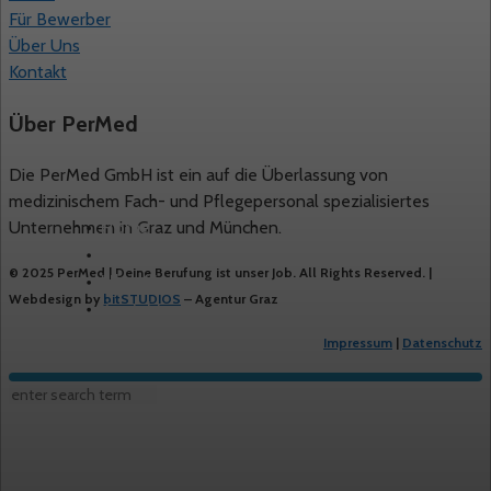
Für Bewerber
Über Uns
Kontakt
Über PerMed
Die PerMed GmbH ist ein auf die Überlassung von
medizinischem Fach- und Pflegepersonal spezialisiertes
Home
Unternehmen in Graz und München.
Freie Stellen
© 2025 PerMed | Deine Berufung ist unser Job. All Rights Reserved. |
Über Uns
Webdesign by
bitSTUDIOS
– Agentur Graz
Kontakt
Impressum
|
Datenschutz
© 2024 Permed. All Rights Reserved.