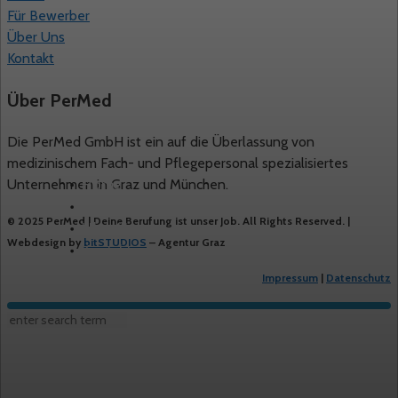
Für Bewerber
Über Uns
Kontakt
Über PerMed
Die PerMed GmbH ist ein auf die Überlassung von
medizinischem Fach- und Pflegepersonal spezialisiertes
Home
Unternehmen in Graz und München.
Freie Stellen
© 2025 PerMed | Deine Berufung ist unser Job. All Rights Reserved. |
Über Uns
Webdesign by
bitSTUDIOS
– Agentur Graz
Kontakt
Impressum
|
Datenschutz
© 2024 Permed. All Rights Reserved.